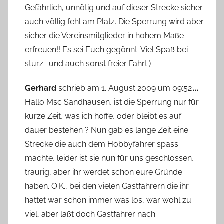
Gefährlich, unnötig und auf dieser Strecke sicher
auch völlig fehl am Platz. Die Sperrung wird aber
sicher die Vereinsmitglieder in hohem Maße
erfreuen!! Es sei Euch gegönnt. Viel Spaß bei
sturz- und auch sonst freier Fahrt:)
Diese
Gerhard
schrieb am
1. August 2009
um
09:52
...
Metab
Hallo Msc Sandhausen, ist die Sperrung nur für
ein-/
kurze Zeit, was ich hoffe, oder bleibt es auf
dauer bestehen ? Nun gab es lange Zeit eine
Strecke die auch dem Hobbyfahrer spass
machte, leider ist sie nun für uns geschlossen,
traurig, aber ihr werdet schon eure Gründe
haben. O.K., bei den vielen Gastfahrern die ihr
hattet war schon immer was los, war wohl zu
viel, aber laßt doch Gastfahrer nach