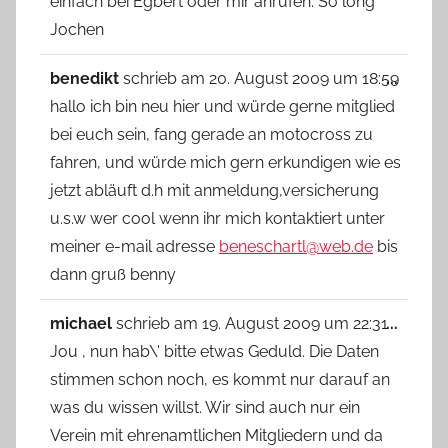
einfach bei Egbert oder mir anrufen. So long
Jochen
Diese
benedikt
schrieb am
20. August 2009
um
18:59
...
Metab
hallo ich bin neu hier und würde gerne mitglied
ein-/
bei euch sein, fang gerade an motocross zu
fahren, und würde mich gern erkundigen wie es
jetzt abläuft d.h mit anmeldung,versicherung
u.s.w wer cool wenn ihr mich kontaktiert unter
meiner e-mail adresse
beneschartl@web.de
bis
dann gruß benny
Diese
michael
schrieb am
19. August 2009
um
22:31
...
Metab
Jou , nun hab\' bitte etwas Geduld. Die Daten
ein-/
stimmen schon noch, es kommt nur darauf an
was du wissen willst. Wir sind auch nur ein
Verein mit ehrenamtlichen Mitgliedern und da