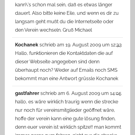
kann\'s schon mal sein, daß es etwas länger
dauert. Also bitte keine Eile, und wenn es dir zu
langsam geht mußt du die Internetseite oder
den Verein wechseln. Gruß Michael
Diese
Kochanek
schrieb am
19. August 2009
um
12:33
...
Metab
Hallo, funktionieren die Kontaktdaten die auf
ein-/
dieser Webseite angegeben sind denn
überhaupt noch? Weder auf Emails noch SMS
bekommt man eine Antwort grüssle Kochanek
Diese
gastfahrer
schrieb am
6. August 2009
um
14:05
...
Metab
hallo, es wäre wirklich traurig wenn die strecke
ein-/
nur noch für vereinsmitglieder geöffnet wäre,
hoffe der verein kann eine gute lösung finden,
denn euer verein ist wirklich spitze!! man kommt