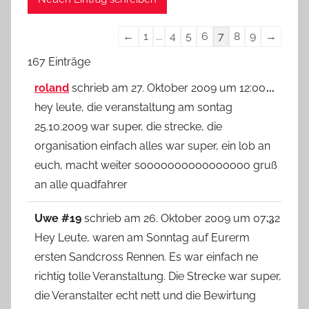
Navigation
←
1
...
4
5
6
7
8
9
→
der
167 Einträge
Gästebuchliste
Diese
roland
schrieb am
27. Oktober 2009
um
12:00
...
Metab
hey leute, die veranstaltung am sontag
ein-/
25.10.2009 war super, die strecke, die
organisation einfach alles war super, ein lob an
euch, macht weiter soooooooooooooooo gruß
an alle quadfahrer
Diese
Uwe #19
schrieb am
26. Oktober 2009
um
07:32
...
Metab
Hey Leute, waren am Sonntag auf Eurerm
ein-/
ersten Sandcross Rennen. Es war einfach ne
richtig tolle Veranstaltung. Die Strecke war super,
die Veranstalter echt nett und die Bewirtung