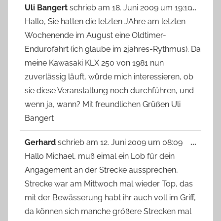
Diese
Uli Bangert
schrieb am
18. Juni 2009
um
19:10
...
Metab
Hallo, Sie hatten die letzten JAhre am letzten
ein-/
Wochenende im August eine Oldtimer-
Endurofahrt (ich glaube im 2jahres-Rythmus). Da
meine Kawasaki KLX 250 von 1981 nun
zuverlässig läuft, würde mich interessieren, ob
sie diese Veranstaltung noch durchführen, und
wenn ja, wann? Mit freundlichen Grüßen Uli
Bangert
Diese
Gerhard
schrieb am
12. Juni 2009
um
08:09
...
Metab
Hallo Michael, muß eimal ein Lob für dein
ein-/
Angagement an der Strecke aussprechen,
Strecke war am Mittwoch mal wieder Top, das
mit der Bewässerung habt ihr auch voll im Griff,
da können sich manche größere Strecken mal