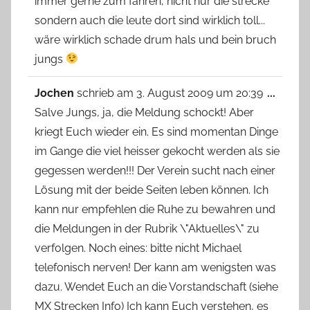
immer gerne zum fahren, nicht nur die strecke
sondern auch die leute dort sind wirklich toll...
wäre wirklich schade drum hals und bein bruch
jungs
Diese
Jochen
schrieb am
3. August 2009
um
20:39
...
Metab
Salve Jungs, ja, die Meldung schockt! Aber
ein-/
kriegt Euch wieder ein. Es sind momentan Dinge
im Gange die viel heisser gekocht werden als sie
gegessen werden!!! Der Verein sucht nach einer
Lösung mit der beide Seiten leben können. Ich
kann nur empfehlen die Ruhe zu bewahren und
die Meldungen in der Rubrik \"Aktuelles\" zu
verfolgen. Noch eines: bitte nicht Michael
telefonisch nerven! Der kann am wenigsten was
dazu. Wendet Euch an die Vorstandschaft (siehe
MX Strecken Info) Ich kann Euch verstehen, es