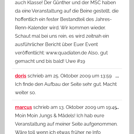
auch Klasse! Der Günther und der MSC haben
da eine Veranstaltung auf die Beine gestellt, die
hoffentlich ein fester Bestandteil des Jahres-
Renn-Kalender wird. Wir kommen wieder.
Schaut mal bei uns rein, es wird zeitnah ein
ausführlicher Bericht über Euer Event
veröffentlicht: www.quadiaten.de Also, gut
gemacht und bis bald! Uwe #19
Diese
doris
schrieb am
25. Oktober 2009
um
13:59
...
Metab
Ich finde den Aufbau der Seite sehr gut. Macht
ein-/
weiter so.
Diese
marcus
schrieb am
13. Oktober 2009
um
19:45
...
Metab
Moin Moin Jungs & Mädels! Ich hab eure
ein-/
Veranstaltung auf meiner Seite aufgenommen.
Wäre toll wenn ich etwas früher ne Info