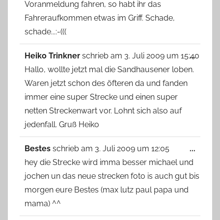
Voranmeldung fahren, so habt ihr das
Fahreraufkommen etwas im Griff. Schade,
schade...:-(((
Diese
Heiko Trinkner
schrieb am
3. Juli 2009
um
15:40
...
Metab
Hallo, wollte jetzt mal die Sandhausener loben.
ein-/
Waren jetzt schon des öfteren da und fanden
immer eine super Strecke und einen super
netten Streckenwart vor. Lohnt sich also auf
jedenfall. Gruß Heiko
Diese
Bestes
schrieb am
3. Juli 2009
um
12:05
...
Metab
hey die Strecke wird imma besser michael und
ein-/
jochen un das neue strecken foto is auch gut bis
morgen eure Bestes (max lutz paul papa und
mama) ^^