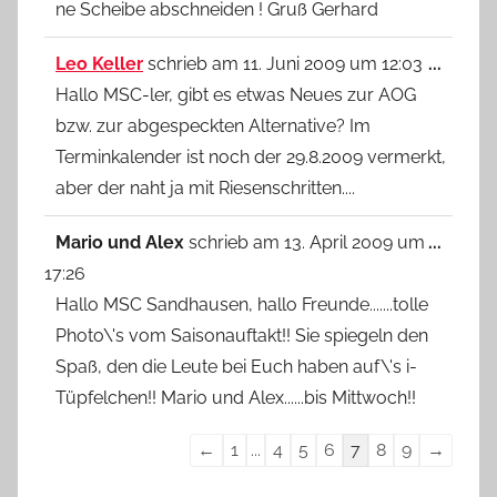
ne Scheibe abschneiden ! Gruß Gerhard
Diese
Leo Keller
schrieb am
11. Juni 2009
um
12:03
...
Metab
Hallo MSC-ler, gibt es etwas Neues zur AOG
ein-/
bzw. zur abgespeckten Alternative? Im
Terminkalender ist noch der 29.8.2009 vermerkt,
aber der naht ja mit Riesenschritten....
Diese
Mario und Alex
schrieb am
13. April 2009
um
...
Metab
17:26
ein-/
Hallo MSC Sandhausen, hallo Freunde.......tolle
Photo\'s vom Saisonauftakt!! Sie spiegeln den
Spaß, den die Leute bei Euch haben auf\'s i-
Tüpfelchen!! Mario und Alex......bis Mittwoch!!
Navigation
←
1
...
4
5
6
7
8
9
→
der