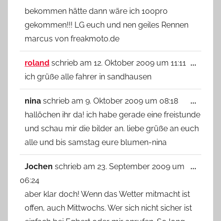
bekommen hätte dann wäre ich 100pro
gekommen!!! LG euch und nen geiles Rennen
marcus von freakmoto.de
Diese
roland
schrieb am
12. Oktober 2009
um
11:11
...
Metab
ich grüße alle fahrer in sandhausen
ein-/
Diese
nina
schrieb am
9. Oktober 2009
um
08:18
...
Metab
hallöchen ihr da! ich habe gerade eine freistunde
ein-/
und schau mir die bilder an. liebe grüße an euch
alle und bis samstag eure blumen-nina
Diese
Jochen
schrieb am
23. September 2009
um
...
Metab
06:24
ein-/
aber klar doch! Wenn das Wetter mitmacht ist
offen, auch Mittwochs. Wer sich nicht sicher ist