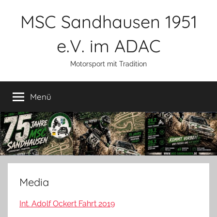
Zum
MSC Sandhausen 1951
Inhalt
springen
e.V. im ADAC
Motorsport mit Tradition
Menü
Media
Int. Adolf Ockert Fahrt 2019