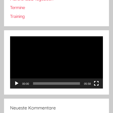
Termine
Training
Video-
Player
00:00
05:58
Neueste Kommentare