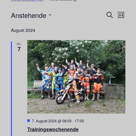
Anstehende
Veranstaltungen
Vera
Veranst
Suche
Liste
Ansi
Datum
Suche
August 2024
Navi
wählen.
und
MI.
Ansichte
7
Navigat
Hervorgehoben
7. August 2024 @ 08:00
-
17:00
Trainingswochenende