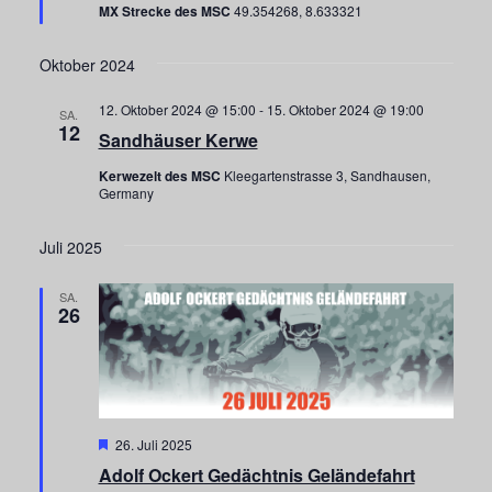
MX Strecke des MSC
49.354268, 8.633321
Oktober 2024
12. Oktober 2024 @ 15:00
-
15. Oktober 2024 @ 19:00
SA.
12
Sandhäuser Kerwe
Kerwezelt des MSC
Kleegartenstrasse 3, Sandhausen,
Germany
Juli 2025
SA.
26
Hervorgehoben
26. Juli 2025
Adolf Ockert Gedächtnis Geländefahrt