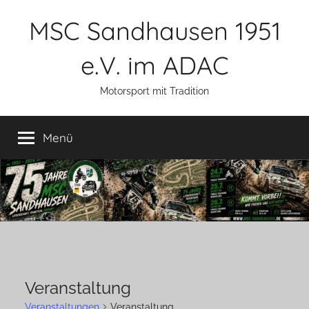
Zum
MSC Sandhausen 1951
Inhalt
springen
e.V. im ADAC
Motorsport mit Tradition
Menü
Veranstaltung
Veranstaltungen
Veranstaltung