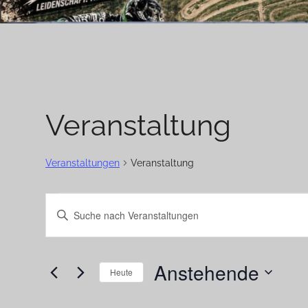
Veranstaltung
Veranstaltungen
Veranstaltung
Veranstaltungen
Veranstaltungen
Bitte
Suche
Schlüsselwort
eingeben.
und
Anstehende
Suche
Heute
Ansichten,
nach
Datum
Navigation