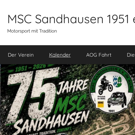
Zum
Inhalt
MSC Sandhausen 1951 
springen
Motorsport mit Tradition
Der Verein
Kalender
AOG Fahrt
Die