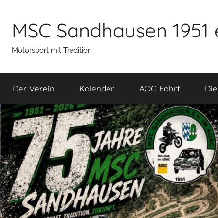
Zum
Inhalt
MSC Sandhausen 1951 
springen
Motorsport mit Tradition
Der Verein
Kalender
AOG Fahrt
Die