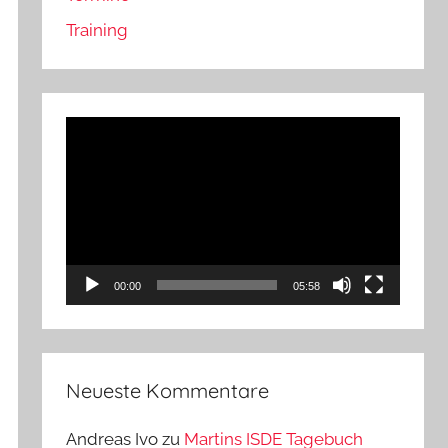
Training
Video-
Player
00:00
05:58
Neueste Kommentare
Andreas Ivo
zu
Martins ISDE Tagebuch