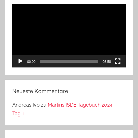
Video-
Player
00:00
05:58
Neueste Kommentare
Andreas Ivo
zu
Martins ISDE Tagebuch 2024 –
Tag 1