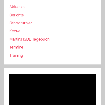
Aktuelles
Berichte
Fahrrdturnier
Kerwe
Martins ISDE Tagebuch
Termine
Training
Video-
Player