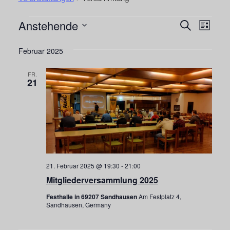
Anstehende
Veranstaltungen
Vera
Veranst
Suche
Liste
Ansi
Datum
Suche
Februar 2025
Navi
wählen.
und
FR.
Ansichte
21
Navigat
21. Februar 2025 @ 19:30
-
21:00
Mitgliederversammlung 2025
Festhalle in 69207 Sandhausen
Am Festplatz 4,
Sandhausen, Germany