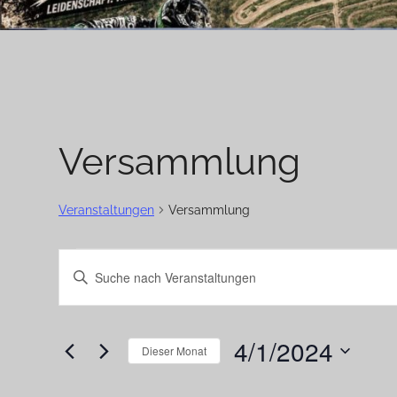
Versammlung
Veranstaltungen
Versammlung
Veranstaltungen
Veranstaltungen
Bitte
Suche
Schlüsselwort
eingeben.
und
4/1/2024
Suche
Dieser Monat
Ansichten,
nach
Datum
Navigation