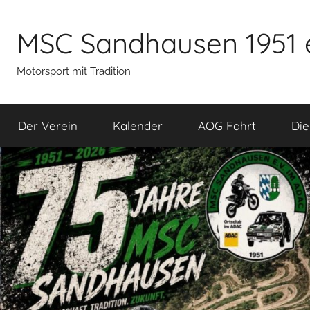
Zum
Inhalt
MSC Sandhausen 1951 
springen
Motorsport mit Tradition
Der Verein
Kalender
AOG Fahrt
Die