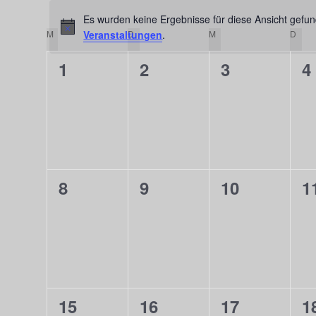
Veranstaltungen
wählen.
Es wurden keine Ergebnisse für diese Ansicht gefu
Schlüsselwort.
M
MONTAG
Veranstaltungen
D
DIENSTAG
.
M
MITTWOCH
D
DON
Kalender
von
0
0
0
0
1
2
3
4
Veranstaltungen
Veranstaltungen,
Veranstaltungen,
Veranstaltu
V
0
0
0
0
8
9
10
1
Veranstaltungen,
Veranstaltungen,
Veranstaltu
V
0
0
0
0
15
16
17
1