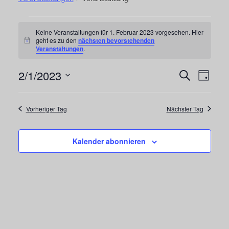
Veranstaltungen
Keine Veranstaltungen für 1. Februar 2023 vorgesehen. Hier
geht es zu den
nächsten bevorstehenden
für
Hinweis
Veranstaltungen
.
1.
2/1/2023
Vera
Veranst
Suche
Februar
Tag
Ansi
Datum
Suche
2023
Navi
wählen.
Vorheriger Tag
Nächster Tag
und
Ansichte
Kalender abonnieren
Navigat