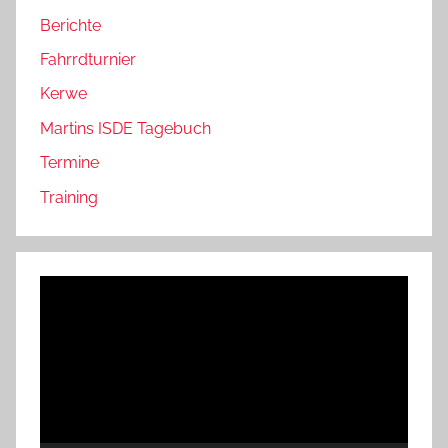
Berichte
Fahrrdturnier
Kerwe
Martins ISDE Tagebuch
Termine
Training
Video-
Player