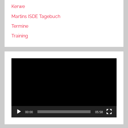
Kerwe
Martins ISDE Tagebuch
Termine
Training
Video-
Player
00:00
05:58