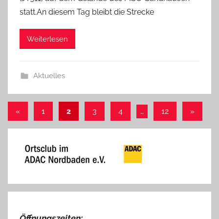
statt.An diesem Tag bleibt die Strecke
Weiterlesen
Aktuelles
Seitennummerierung
Vorherige
Nächst
«
1
2
3
4
…
12
»
Beiträge
Beiträg
der
Beiträge
Öffnungszeiten: