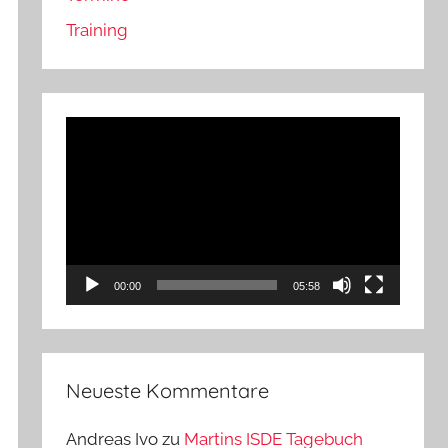
Training
Video-
Player
00:00
05:58
Neueste Kommentare
Andreas Ivo
zu
Martins ISDE Tagebuch