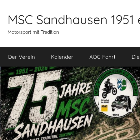
Zum
Inhalt
MSC Sandhausen 1951 
springen
Motorsport mit Tradition
Der Verein
Kalender
AOG Fahrt
Die