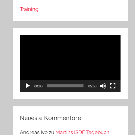
Training
Video-
Player
00:00
05:58
Neueste Kommentare
Andreas Ivo
zu
Martins ISDE Tagebuch