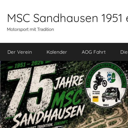
Zum
Inhalt
MSC Sandhausen 1951 
springen
Motorsport mit Tradition
Der Verein
Kalender
AOG Fahrt
Die