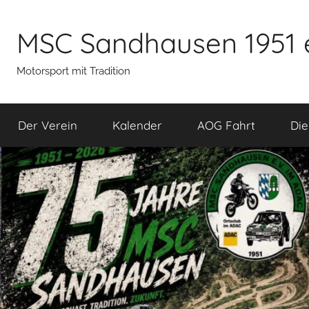
Zum
Inhalt
MSC Sandhausen 1951 
springen
Motorsport mit Tradition
Der Verein
Kalender
AOG Fahrt
Die