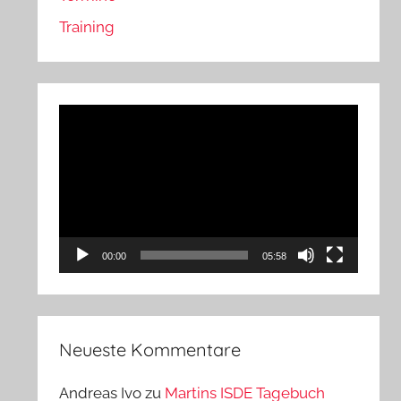
Training
Video-
Player
00:00
05:58
Neueste Kommentare
Andreas Ivo
zu
Martins ISDE Tagebuch