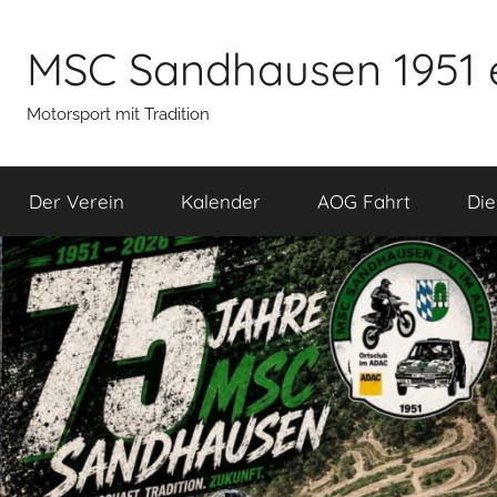
Zum
Inhalt
MSC Sandhausen 1951 
springen
Motorsport mit Tradition
Der Verein
Kalender
AOG Fahrt
Die