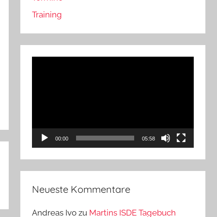
Training
Video-
Player
00:00
05:58
Neueste Kommentare
Andreas Ivo
zu
Martins ISDE Tagebuch