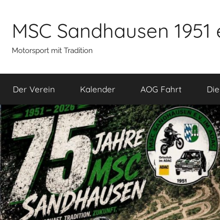
Zum
Inhalt
MSC Sandhausen 1951 
springen
Motorsport mit Tradition
Der Verein
Kalender
AOG Fahrt
Die