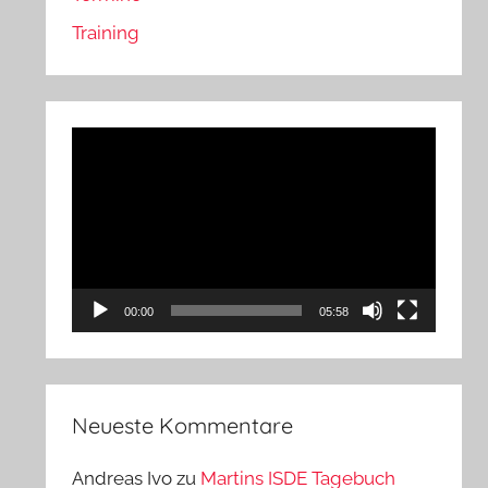
Training
Video-
Player
00:00
05:58
Neueste Kommentare
Andreas Ivo
zu
Martins ISDE Tagebuch