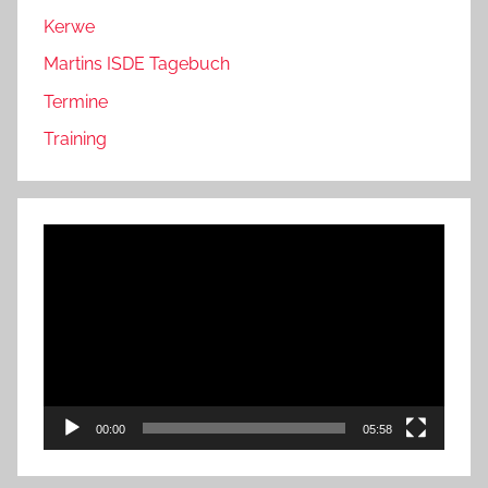
Kerwe
Martins ISDE Tagebuch
Termine
Training
Video-
Player
00:00
05:58