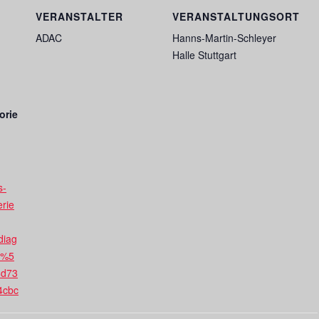
VERANSTALTER
VERANSTALTUNGSORT
ADAC
Hanns-Martin-Schleyer
Halle Stuttgart
orie
s-
erie
diag
m%5
8d73
4cbc