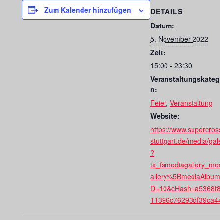
Zum Kalender hinzufügen
DETAILS
Datum:
5. November 2022
Zeit:
15:00 - 23:30
Veranstaltungskateg
n:
Feier
,
Veranstaltung
Website:
https://www.supercros
stuttgart.de/media/gal
?
tx_fsmediagallery_me
allery%5BmediaAlbu
D=10&cHash=a5368f
11396c76293df39ca4