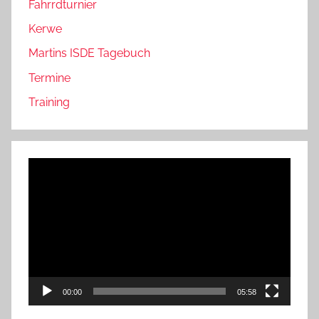
Fahrrdturnier
Kerwe
Martins ISDE Tagebuch
Termine
Training
Video-
Player
00:00
05:58