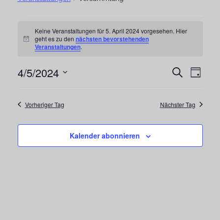
Veranstaltungen
Keine Veranstaltungen für 5. April 2024 vorgesehen. Hier
geht es zu den
nächsten bevorstehenden
für
Hinweis
Veranstaltungen
.
5.
4/5/2024
Vera
Veranst
Suche
April
Tag
Ansi
Datum
Suche
2024
Navi
wählen.
Vorheriger Tag
Nächster Tag
und
Ansichte
Kalender abonnieren
Navigat