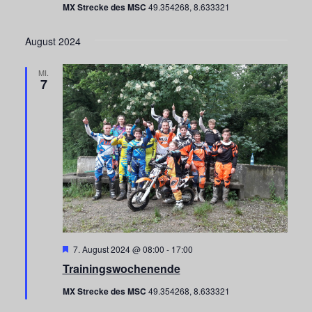
MX Strecke des MSC
49.354268, 8.633321
August 2024
MI.
7
Hervorgehoben
7. August 2024 @ 08:00
-
17:00
Trainingswochenende
MX Strecke des MSC
49.354268, 8.633321