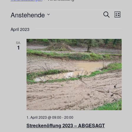
Anstehende
Veranstaltungen
Vera
Veranst
Suche
Liste
Ansi
Datum
Suche
April 2023
Navi
wählen.
und
SA.
Ansichte
1
Navigat
1. April 2023 @ 09:00
-
20:00
Streckenöffung 2023 – ABGESAGT